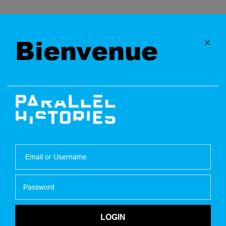
Bienvenue
×
ssroom
Teacher Trai
ources
LOGIN