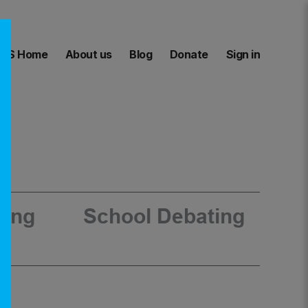
US Home
About us
Blog
Donate
Sign in
ning
School Debating