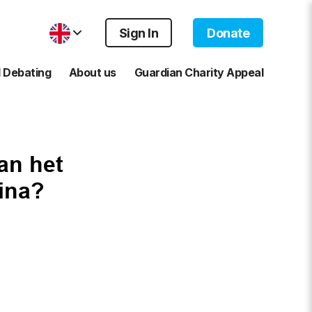
Sign In
Donate
 Debating
About us
Guardian Charity Appeal
an het
tina?